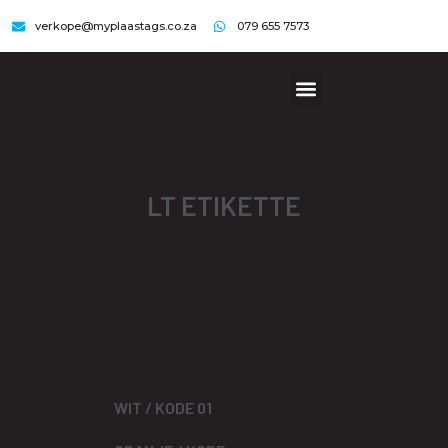
verkope@myplaastags.co.za
079 655 7573
LT ETIKETTE
WIT / KODE 01